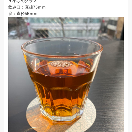
▼小さめグラス
飲み口：直径75ｍｍ
底：直径55ｍｍ