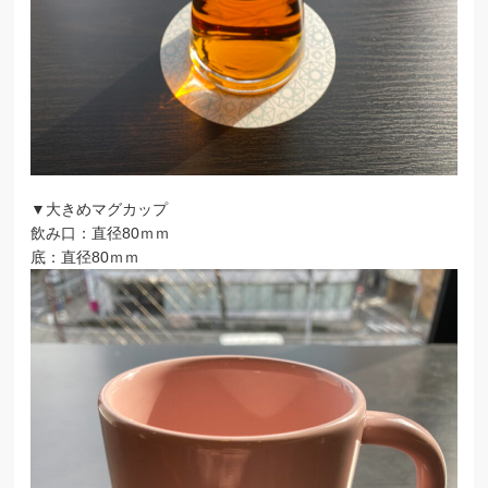
▼大きめマグカップ
飲み口：直径80ｍｍ
底：直径80ｍｍ