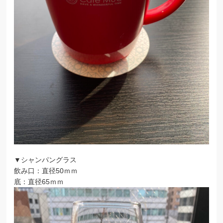
▼シャンパングラス
飲み口：直径50ｍｍ
底：直径65ｍｍ