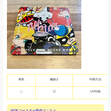
発色
繊細さ
印刷方法
△
◎
UV印刷
MDFコースター製作はこちら