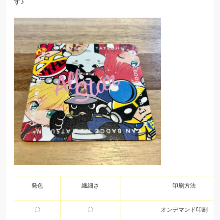
す♪
発色
繊細さ
印刷方法
〇
〇
オンデマンド印刷