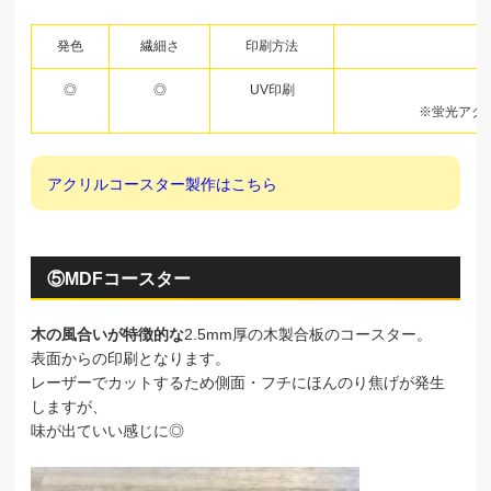
発色
繊細さ
印刷方法
◎
◎
UV印刷
※蛍光アク
アクリルコースター製作はこちら
⑤MDFコースター
木の風合いが特徴的な
2.5mm厚の木製合板のコースター。
表面からの印刷となります。
レーザーでカットするため側面・フチにほんのり焦げが発生
しますが、
味が出ていい感じに◎