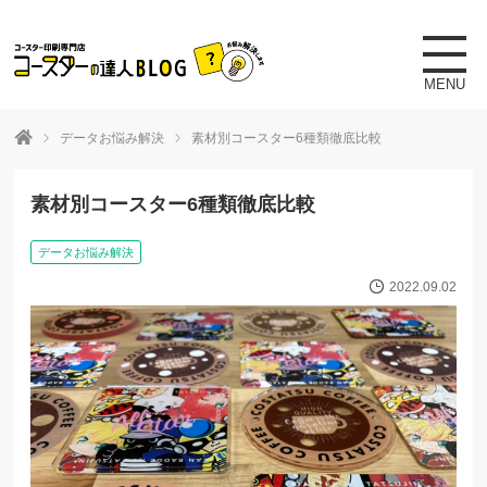
toggle
naviga
MENU
データお悩み解決
素材別コースター6種類徹底比較
素材別コースター6種類徹底比較
データお悩み解決
2022.09.02