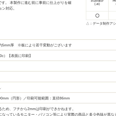
です。 本製作に進む前に事前に仕上がりを確
ョン対応。
△：データ制作アシ
約5mm厚 ※板により若干変動がございます
/0c）【表面に印刷】
れ
0mm（円形）／印刷可能範囲：直径86mm
るため、フチから2mmは印刷ができかねます。
になっているモニター・パソコン等により実際の商品と多少色味が異な