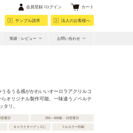
会員登録 /
ログイン
カート
サンプル請求
法人のお客様へ
実績・レビュー
お問い合わせ
×うるうる感がかわいいオーロラアクリルコ
からオリジナル製作可能。一味違うノベルテ
ッタリ。
6営業日
250～500枚：10営業日
キャラクターグッズに
フルカラー印刷