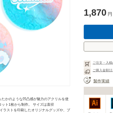
1,870
円
ご注文・入稿
ご購入金額11
製作実績
ったかのような凹凸感が魅力のアクリルを使
ット1枚から制作。 サイズは直径
ーやイラストを印刷したオリジナルグッズや、ブ