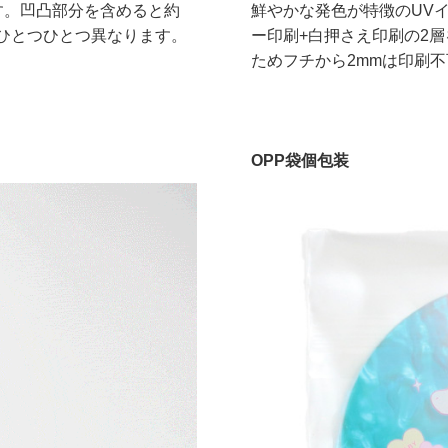
す。凹凸部分を含めると約
鮮やかな発色が特徴のUV
はひとつひとつ異なります。
ー印刷+白押さえ印刷の2
ためフチから2mmは印刷
OPP袋個包装