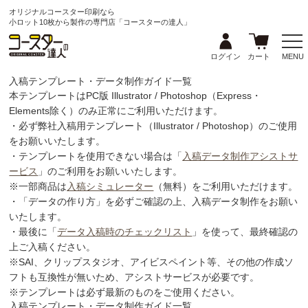
オリジナルコースター印刷なら
小ロット10枚から製作の専門店「コースターの達人」
ログイン
カート
MENU
入稿テンプレート・データ制作ガイド一覧
本テンプレートはPC版 Illustrator / Photoshop（Express・
Elements除く）のみ正常にご利用いただけます。
・必ず弊社入稿用テンプレート（Illustrator / Photoshop）のご使用
をお願いいたします。
・テンプレートを使用できない場合は「
入稿データ制作アシストサ
ービス
」のご利用をお願いいたします。
※一部商品は
入稿シミュレーター
（無料）をご利用いただけます。
・「データの作り方」を必ずご確認の上、入稿データ制作をお願い
いたします。
・最後に「
データ入稿時のチェックリスト
」を使って、最終確認の
上ご入稿ください。
※SAI、クリップスタジオ、アイビスペイント等、その他の作成ソ
フトも互換性が無いため、アシストサービスが必要です。
※テンプレートは必ず最新のものをご使用ください。
入稿テンプレート・データ制作ガイド一覧