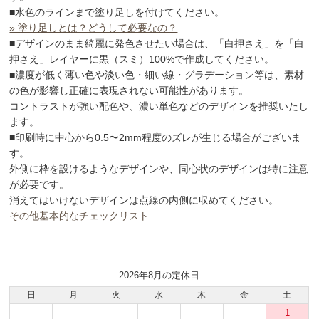
■水色のラインまで塗り足しを付けてください。
» 塗り足しとは？どうして必要なの？
■デザインのまま綺麗に発色させたい場合は、「白押さえ」を「白
押さえ」レイヤーに黒（スミ）100%で作成してください。
■濃度が低く薄い色や淡い色・細い線・グラデーション等は、素材
の色が影響し正確に表現されない可能性があります。
コントラストが強い配色や、濃い単色などのデザインを推奨いたし
ます。
■印刷時に中心から0.5〜2mm程度のズレが生じる場合がございま
す。
外側に枠を設けるようなデザインや、同心状のデザインは特に注意
が必要です。
消えてはいけないデザインは点線の内側に収めてください。
その他基本的なチェックリスト
2026年8月の定休日
日
月
火
水
木
金
土
1