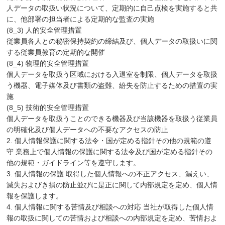
人データの取扱い状況について、定期的に自己点検を実施すると共
に、他部署の担当者による定期的な監査の実施
(8_3) 人的安全管理措置
従業員各人との秘密保持契約の締結及び、個人データの取扱いに関
する従業員教育の定期的な開催
(8_4) 物理的安全管理措置
個人データを取扱う区域における入退室を制限、個人データを取扱
う機器、電子媒体及び書類の盗難、紛失を防止するための措置の実
施
(8_5) 技術的安全管理措置
個人データを取扱うことのできる機器及び当該機器を取扱う従業員
の明確化及び個人データへの不要なアクセスの防止
2. 個人情報保護に関する法令・国が定める指針その他の規範の遵
守 業務上で個人情報の保護に関する法令及び国が定める指針その
他の規範・ガイドライン等を遵守します。
3. 個人情報の保護 取得した個人情報への不正アクセス、漏えい、
滅失およびき損の防止並びに是正に関して内部規定を定め、個人情
報を保護します。
4. 個人情報に関する苦情及び相談への対応 当社が取得した個人情
報の取扱に関しての苦情および相談への内部規定を定め、苦情およ