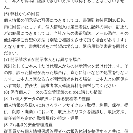
て、本人が容易に認識できない方法で取得することはございませ
ん。
(6) 弊社からの回答
個人情報の開示等の可否につきましては、書類到着後原則30日以
内に回答いたします。個人情報又は第三者提供記録の開示、訂正な
どの結果につきましては、当社からの書留郵送、メール添付、その
他お客様ご要望の方法（別途ご相談をさせて頂く場合があります）
となります。書留郵送をご希望の場合は、返信用郵便書留を同封く
ださい。
(7) 開示請求者が開示本人とは異なる場合
原則としてご本人または代理人からの開示請求を受け付けます。そ
の際、誤った情報があった場合は、直ちに訂正などの処置を行ない
ます。ご本人と異なる方が開示請求される場合、ご本人との関係を
示す書類、委任状、請求者本人確認資料を同封してください。
(8) 保有個人データの安全管理策のために講じた措置
(8_1) 個人データの取扱いに係る規程等の整備
個人情報の取扱いにおけるライフサイクル（取得、利用、保存、提
供、削除・廃棄）において、取扱上のリスクを認識し、取扱方法、
責任者等を定めた取扱規程の策定・運用
(8_2) 組織的安全管理措置
従業員から個人情報保護管理者への報告体制を整備すると共に、個