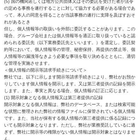
(5) 国の機関若しくは地方公共団体又はその委託を受けた者が法令
の定める事務を遂行することに対して協力する必要がある場合であ
って、本人の同意を得ることが当該事務の遂行に支障を及ぼすおそ
れがあるとき
但し、個人情報等の取扱いを外部に委託することがあります。この
場合、グループ会社または個人情報等を適正に取り扱っていると認
められる委託先（以下業務委託先といいます。）を選定し、委託契
約等において、個人情報等の管理、秘密保持、再提供の禁止等、個
人情報等の漏洩等なきよう必要な事項を取り決めるとともに、適切
な管理を実施させます。
＜個人情報の開示等請求手続きについて＞
弊社では、以下に示します開示等請求手続きにより、弊社がお預か
りしています個人情報を開示します。又は第三者提供の記録を開示
します。また、事実と異なる場合、個人情報の訂正に応じます。
(1) 開示対象となる個人情報又は第三者提供の記録
開示対象となる個人情報は、弊社のデータベース、または検索可能
な状態に整理された弊社の情報ファイルに保管されている個人情報
です。また、当社が保有する個人情報の第三者提供に係る記録につ
いても開示対象となります。ただし、弊社が業務受託しているに過
ぎず、弊社に開示等の権限がない個人情報は開示対象とはなりませ
ん。