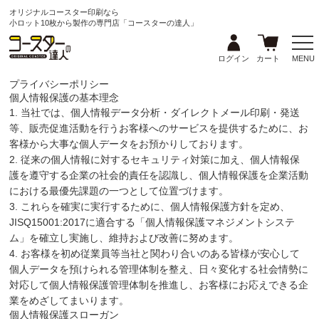
オリジナルコースター印刷なら
小ロット10枚から製作の専門店「コースターの達人」
ログイン
カート
MENU
プライバシーポリシー
個人情報保護の基本理念
1. 当社では、個人情報データ分析・ダイレクトメール印刷・発送
等、販売促進活動を行うお客様へのサービスを提供するために、お
客様から大事な個人データをお預かりしております。
2. 従来の個人情報に対するセキュリティ対策に加え、個人情報保
護を遵守する企業の社会的責任を認識し、個人情報保護を企業活動
における最優先課題の一つとして位置づけます。
3. これらを確実に実行するために、個人情報保護方針を定め、
JISQ15001:2017に適合する「個人情報保護マネジメントシステ
ム」を確立し実施し、維持および改善に努めます。
4. お客様を初め従業員等当社と関わり合いのある皆様が安心して
個人データを預けられる管理体制を整え、日々変化する社会情勢に
対応して個人情報保護管理体制を推進し、お客様にお応えできる企
業をめざしてまいります。
個人情報保護スローガン