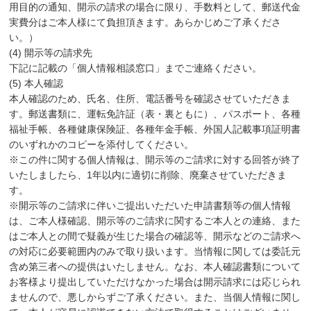
用目的の通知、開示の請求の場合に限り、手数料として、郵送代金
実費分はご本人様にて負担頂きます。あらかじめご了承くださ
い。）
(4) 開示等の請求先
下記に記載の「個人情報相談窓口」までご連絡ください。
(5) 本人確認
本人確認のため、氏名、住所、電話番号を確認させていただきま
す。郵送書類に、運転免許証（表・裏ともに）、パスポート、各種
福祉手帳、各種健康保険証、各種年金手帳、外国人記載事項証明書
のいずれかのコピーを添付してください。
※この件に関する個人情報は、開示等のご請求に対する回答が終了
いたしましたら、1年以内に適切に削除、廃棄させていただきま
す。
※開示等のご請求に伴いご提出いただいた申請書類等の個人情報
は、ご本人様確認、開示等のご請求に関するご本人との連絡、また
はご本人との間で疑義が生じた場合の確認等、開示などのご請求へ
の対応に必要範囲内のみで取り扱います。当情報に関しては委託元
含め第三者への提供はいたしません。なお、本人確認書類について
お客様より提出していただけなかった場合は開示請求には応じられ
ませんので、悪しからずご了承ください。また、当個人情報に関し