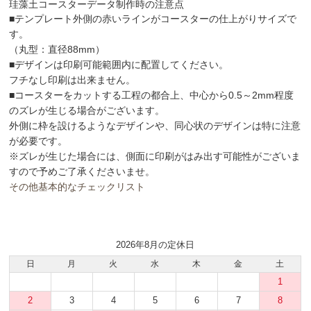
珪藻土コースターデータ制作時の注意点
■テンプレート外側の赤いラインがコースターの仕上がりサイズで
す。
（丸型：直径88mm）
■デザインは印刷可能範囲内に配置してください。
フチなし印刷は出来ません。
■コースターをカットする工程の都合上、中心から0.5～2mm程度
のズレが生じる場合がございます。
外側に枠を設けるようなデザインや、同心状のデザインは特に注意
が必要です。
※ズレが生じた場合には、側面に印刷がはみ出す可能性がございま
すので予めご了承くださいませ。
その他基本的なチェックリスト
2026年8月の定休日
日
月
火
水
木
金
土
1
2
3
4
5
6
7
8