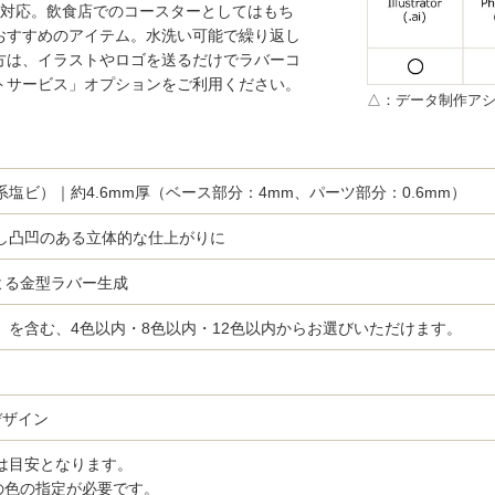
作に対応。飲食店でのコースターとしてはもち
おすすめのアイテム。水洗い可能で繰り返し
方は、イラストやロゴを送るだけでラバーコ
トサービス」オプションをご利用ください。
△：データ制作アシ
塩ビ）｜約4.6mm厚（ベース部分：4mm、パーツ部分：0.6mm）
し凸凹のある立体的な仕上がりに
による金型ラバー生成
）を含む、4色以内・8色以内・12色以内からお選びいただけます。
デザイン
は目安となります。
olorでの色の指定が必要です。