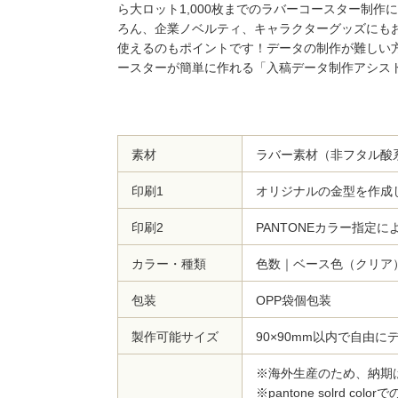
ら大ロット1,000枚までのラバーコースター制
ろん、企業ノベルティ、キャラクターグッズにも
使えるのもポイントです！データの制作が難しい
ースターが簡単に作れる「入稿データ制作アシス
素材
ラバー素材（非フタル酸系
印刷1
オリジナルの金型を作成
印刷2
PANTONEカラー指定
カラー・種類
色数｜ベース色（クリア
包装
OPP袋個包装
製作可能サイズ
90×90mm以内で自由に
※海外生産のため、納期
※pantone solrd c