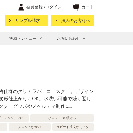
会員登録 /
ログイン
カート
サンプル請求
法人のお客様へ
実績・レビュー
お問い合わせ
格仕様のクリアラバーコースター。デザイン
変形仕上がりもOK。水洗い可能で繰り返し
クターグッズやノベルティ制作に。
ズ・ノベルティに
小ロット100枚から
大ロットが安い
リピート注文がおトク