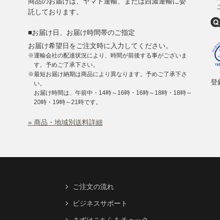
商品のお届けは、ヤマト運輸、または西濃運輸に委
託しております。
■お届け日、お届け時間帯のご指定
お届け希望日をご注文時に入力してください。
※運輸会社の配達状況により、時間が前後する事がございま
。
す。予めご了承下さい。
※最短お届け納期は商品により異なります。予めご了承下さ
登録
い。
お届け時間は、午前中・14時～16時・16時～18時・18時～
。
20時・19時～21時です。
» 商品・地域別送料詳細
ご注文の流れ
ビジネスサポート