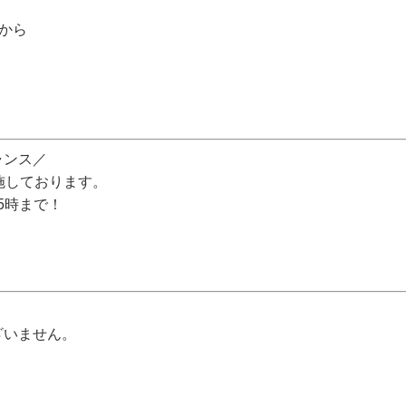
分から
ャンス／
施しております。
15時まで！
ざいません。