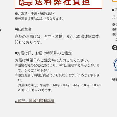
送料弊社負担
■
※北海道・沖縄・離島は除く
月～
※発送日は商品により異なります。
※
■配送業者
き
※
※
商品のお届けは、ヤマト運輸、または西濃運輸に委
託しております。
■お届け日、お届け時間帯のご指定
お届け希望日をご注文時に入力してください。
※運輸会社の配達状況により、時間が前後する事がございま
。
す。予めご了承下さい。
※最短お届け納期は商品により異なります。予めご了承下さ
登録
い。
お届け時間は、午前中・14時～16時・16時～18時・18時～
。
20時・19時～21時です。
» 商品・地域別送料詳細