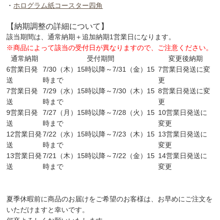
・
ホログラム紙コースター四角
【納期調整の詳細について】
該当期間は、
通常納期＋追加納期1営業日
になります。
※商品によって該当の受付日が異なりますので、ご注意ください。
通常納期
受付期間
変更後納期
6営業日発
7/30（木）15時以降～7/31（金）15
7営業日発送に変
送
時まで
更
7営業日発
7/29（水）15時以降～7/30（木）15
8営業日発送に変
送
時まで
更
9営業日発
7/27（月）15時以降～7/28（火）15
10営業日発送に
送
時まで
変更
12営業日発
7/22（水）15時以降～7/23（木）15
13営業日発送に
送
時まで
変更
13営業日発
7/21（木）15時以降～7/22（金）15
14営業日発送に
送
時まで
変更
夏季休暇前に商品のお届けをご希望のお客様は、お早めにご注文を
いただけますと幸いです。