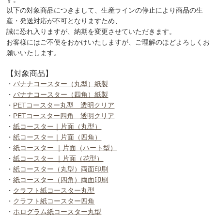
以下の対象商品につきまして、生産ラインの停止により商品の生
産・発送対応が不可となりますため、
誠に恐れ入りますが、納期を変更させていただきます。
お客様にはご不便をおかけいたしますが、ご理解のほどよろしくお
願いいたします。
【対象商品】
・
バナナコースター（丸型）紙製
・
バナナコースター（四角）紙製
・
PETコースター丸型 透明クリア
・
PETコースター四角 透明クリア
・
紙コースター｜片面（丸型）
・
紙コースター｜片面（四角）
・
紙コースター ｜片面（ハート型）
・
紙コースター ｜片面（花型）
・
紙コースター（丸型）両面印刷
・
紙コースター（四角）両面印刷
・
クラフト紙コースター丸型
・
クラフト紙コースター四角
・
ホログラム紙コースター丸型