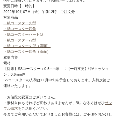
何卒ご理解いただきますようお願い申し上げます。
変更日時【一時的】
2022年10月07日（金）午前12時 ご注文分～
対象商品
・紙コースター丸型
・紙コースター四角
・紙コースターハート型
・紙コースター花型
・紙コースター丸型（両面）
・紙コースター四角（両面）
変更内容
素材
【従来】SSコースター：0.5mm厚 ⇒【一時変更】特Aクッショ
ン：0.6mm厚
SSコースターの入荷は11月中旬を予定しております。入荷次第ご
連絡いたします。
・お値段の変更はございません。
・素材自体もそれほど変わりありませんが、気になる方はぜひ
サン
プル請求
をご活用ください。
今までご利用いただいておりましたお客様には、ご不便をおかけし